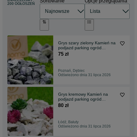
Sortowanie
Opcje przeglądania
200 OGŁOSZEŃ
Grys szary zielony Kamień na
podjazd parking ogród
Transport Tanio
75 zł
Poznań, Dębiec
Odświeżono dnia 31 lipca 2026
Grys kremowy Kamień na
podjazd parking ogród
Transport Tanio
80 zł
Łódź, Bałuty
Odświeżono dnia 31 lipca 2026