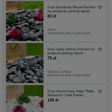
Grys bazaltowy Bazalt Kamień
na podjazdy parking ogród
Transport Tanio
63 zł
Konin
Odświeżono dnia 31 lipca 2026
Grys szary zielony Kamień na
podjazd parking ogród
Transport Tanio
75 zł
Gdynia, Chylonia
Odświeżono dnia 31 lipca 2026
Grys marmurowy, biały "Biała
Marianna" Cała Polska
!Transport! Tanio!
145 zł