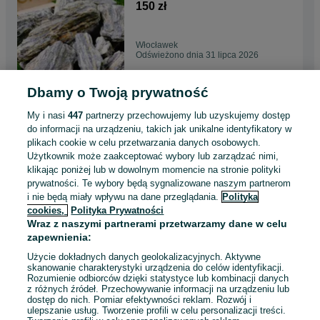
Transport ! Tanio !
150 zł
Włocławek
Odświeżono dnia 31 lipca 2026
Dbamy o Twoją prywatność
Grys granitowy Granit Kamień
na podjazd parking ogród
My i nasi
447
partnerzy przechowujemy lub uzyskujemy dostęp
Transport Tanio
63 zł
do informacji na urządzeniu, takich jak unikalne identyfikatory w
plikach cookie w celu przetwarzania danych osobowych.
Użytkownik może zaakceptować wybory lub zarządzać nimi,
Chojnice
klikając poniżej lub w dowolnym momencie na stronie polityki
Odświeżono dnia 31 lipca 2026
prywatności. Te wybory będą sygnalizowane naszym partnerom
i nie będą miały wpływu na dane przeglądania.
Polityka
cookies,
Polityka Prywatności
Grys marmurowy, biały "Biała
Wraz z naszymi partnerami przetwarzamy dane w celu
Marianna" Cała Polska
zapewnienia:
!Transport! Tanio!
145 zł
Użycie dokładnych danych geolokalizacyjnych. Aktywne
skanowanie charakterystyki urządzenia do celów identyfikacji.
Rozumienie odbiorców dzięki statystyce lub kombinacji danych
Gorzów Wielkopolski
z różnych źródeł. Przechowywanie informacji na urządzeniu lub
Odświeżono dnia 31 lipca 2026
dostęp do nich. Pomiar efektywności reklam. Rozwój i
ulepszanie usług. Tworzenie profili w celu personalizacji treści.