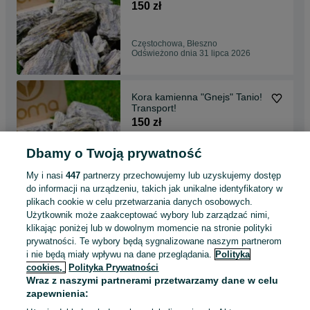
Transport ! Tanio !
150 zł
Częstochowa, Błeszno
Odświeżono dnia 31 lipca 2026
Kora kamienna "Gnejs" Tanio!
Transport!
150 zł
Dbamy o Twoją prywatność
Warszawa, Bemowo
Odświeżono dnia 31 lipca 2026
My i nasi
447
partnerzy przechowujemy lub uzyskujemy dostęp
do informacji na urządzeniu, takich jak unikalne identyfikatory w
plikach cookie w celu przetwarzania danych osobowych.
Kora kamienna "Gnejs"
Użytkownik może zaakceptować wybory lub zarządzać nimi,
Kamienie ogrodowe !
klikając poniżej lub w dowolnym momencie na stronie polityki
Transport ! Tanio !
150 zł
prywatności. Te wybory będą sygnalizowane naszym partnerom
i nie będą miały wpływu na dane przeglądania.
Polityka
cookies,
Polityka Prywatności
Szczecinek
Wraz z naszymi partnerami przetwarzamy dane w celu
Odświeżono dnia 31 lipca 2026
zapewnienia: