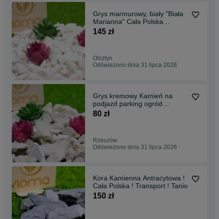
Grys marmurowy, biały "Biała
Marianna" Cała Polska
!Transport! Tanio!
145 zł
Olsztyn
Odświeżono dnia 31 lipca 2026
Grys kremowy Kamień na
podjazd parking ogród
Transport Tanio
80 zł
Rzeszów
Odświeżono dnia 31 lipca 2026
Kora Kamienna Antracytowa !
Cała Polska ! Transport ! Tanio
150 zł