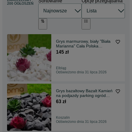
Sortowanie
Opcje przeglądania
200 OGŁOSZEŃ
Grys marmurowy, biały "Biała
Marianna" Cała Polska
!Transport! Tanio!
145 zł
Elbląg
Odświeżono dnia 31 lipca 2026
Grys bazaltowy Bazalt Kamień
na podjazdy parking ogród
Transport Tanio
63 zł
Koszalin
Odświeżono dnia 31 lipca 2026